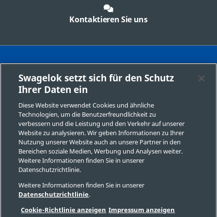
Kontaktieren Sie uns
Vertriebs- und Servicezentrum finden
Swagelok setzt sich für den Schutz
Ihrer Daten ein
Kontaktieren Sie Swagelok Austria
Diese Website verwendet Cookies und ähnliche
Sichere Produktauswahl
Technologien, um die Benutzerfreundlichkeit zu
verbessern und die Leistung und den Verkehr auf unserer
Impressum Swagelok Company
Website zu analysieren. Wir geben Informationen zu Ihrer
Nutzung unserer Website auch an unsere Partner in den
DSGVO
Bereichen soziale Medien, Werbung und Analysen weiter.
Weitere Informationen finden Sie in unserer
Swagelok.com
Datenschutzrichtlinie.
Weitere Informationen finden Sie in unserer
Datenschutzrichtlinie
.
© 2026 Swagelok Company
Cookie-Richtlinie anzeigen
Impressum anzeigen